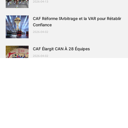
2026-04-13
CAF Réforme l’Arbitrage et la VAR pour Rétablir
Confiance
2026-04-02
CAF Élargit CAN À 28 Équipes
2026-04-02
CAN 2027: Soudan du Sud Avance, Djibouti En
Détresse
2026-03-31
Football: Ambition Nationale Et Attentes Pour
La Coupe
2026-03-25