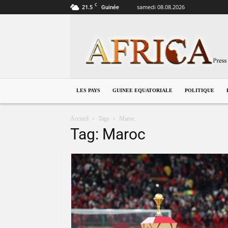
C
21.5
samedi 08.08.2026
Guinée
Guinée
équatoriale
LES PAYS
GUINEE EQUATORIALE
POLITIQUE
Accueil
Tags
Maroc
Tag: Maroc