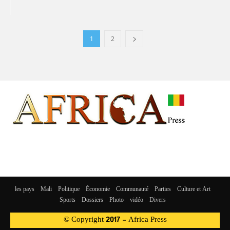
1
2
les pays
Mali
Politique
Économie
Communauté
Parties
Culture et Art
Sports
Dossiers
Photo
vidéo
Divers
© Copyright 2017 - Africa Press