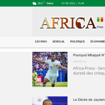
C
29.5
07-08-2026 | 16:48
Dakar
Senegal
LES PAYS
SENEGAL
POLITIQUE
ÉCONOMIE
Pourquoi Mbappé N’E
2026-07-13
Africa-Press - Sen
dureté des critiq
Le Décès de Jayden