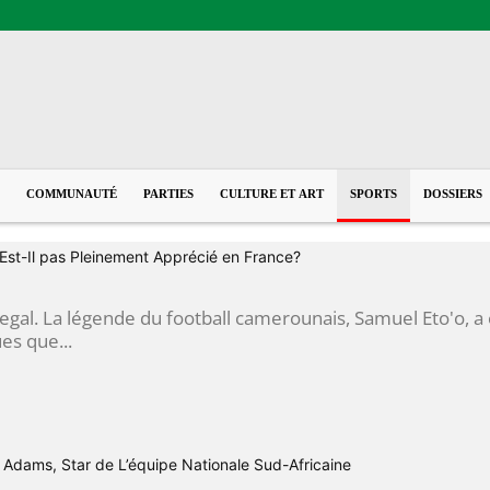
COMMUNAUTÉ
PARTIES
CULTURE ET ART
SPORTS
DOSSIERS
st-Il pas Pleinement Apprécié en France?
egal. La légende du football camerounais, Samuel Eto'o, a 
ues que...
 Adams, Star de L’équipe Nationale Sud-Africaine