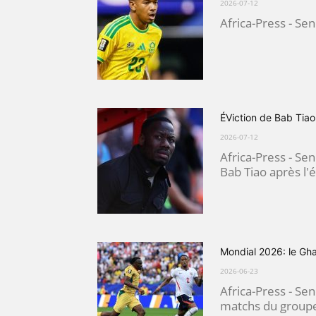
2026-07-12
Africa-Press - Sen
ÉViction de Bab Tiao
2026-07-12
Africa-Press - Sen
Bab Tiao après l'
Mondial 2026: le Gh
2026-06-23
Africa-Press - Sen
matchs du groupe