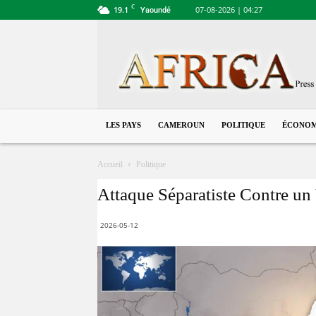
C
19.1
07-08-2026 | 04:27
Yaoundé
Cameroun
LES PAYS
CAMEROUN
POLITIQUE
ÉCONOM
Accueil
Politique
Attaque Séparatiste Contre un
2026-05-12