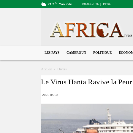
C
21.2
08-08-2026 | 19:04
Yaoundé
Cameroun
LES PAYS
CAMEROUN
POLITIQUE
ÉCONOM
Accueil
Divers
Le Virus Hanta Ravive la Peur
2026-05-08