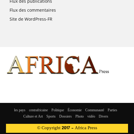
Flux des publications
Flux des commentaires
Site de WordPress-FR
les pays
centrafricaine
Politique
Économie
Communauté
Parties
Culture et Art
Sports
Dossiers
Photo
vidéo
Divers
© Copyright 2017 - Africa Press