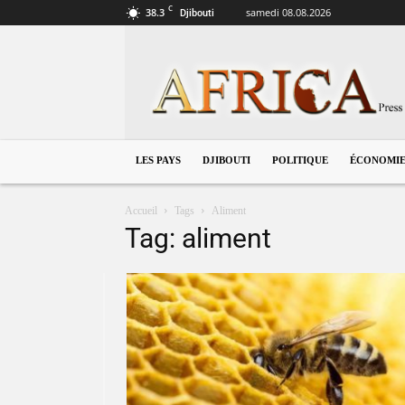
C
38.3
samedi 08.08.2026
Djibouti
Djibouti
LES PAYS
DJIBOUTI
POLITIQUE
ÉCONOMI
Accueil
Tags
Aliment
Tag: aliment