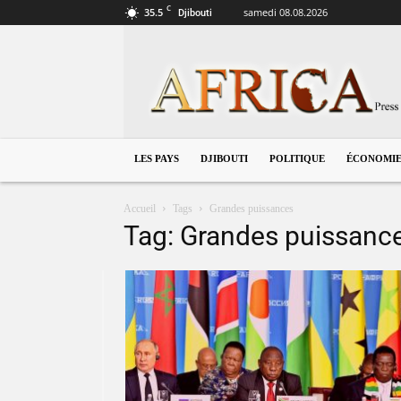
C
35.5
samedi 08.08.2026
Djibouti
Djibouti
LES PAYS
DJIBOUTI
POLITIQUE
ÉCONOMI
Accueil
Tags
Grandes puissances
Tag: Grandes puissanc