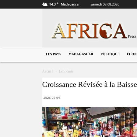
C
14.3
samedi 08.08.2026
Madagascar
Madagascar
LES PAYS
MADAGASCAR
POLITIQUE
ÉCON
Accueil
Économie
Croissance Révisée à la Baisse 
2026-05-04