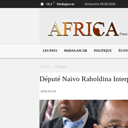
C
18.2
dimanche 09.08.2026
Madagascar
Madagascar
LES PAYS
MADAGASCAR
POLITIQUE
ÉCON
Accueil
Politique
Député Naivo Raholdina Inter
2026-05-04