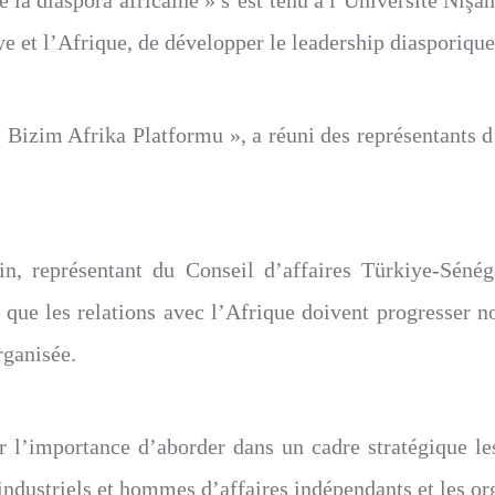
la diaspora africaine » s’est tenu à l’Université Nişan
iye et l’Afrique, de développer le leadership diasporique
 « Bizim Afrika Platformu », a réuni des représentants 
, représentant du Conseil d’affaires Türkiye-Séné
é que les relations avec l’Afrique doivent progresser n
ganisée.
ur l’importance d’aborder dans un cadre stratégique les
industriels et hommes d’affaires indépendants et les orga