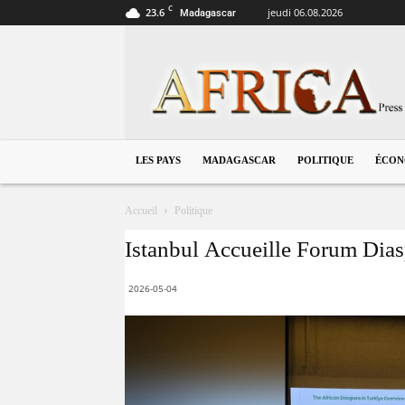
C
23.6
jeudi 06.08.2026
Madagascar
Madagascar
LES PAYS
MADAGASCAR
POLITIQUE
ÉCON
Accueil
Politique
Istanbul Accueille Forum Dia
2026-05-04