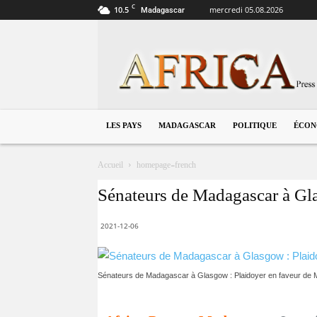
C
10.5
mercredi 05.08.2026
Madagascar
Madagascar
LES PAYS
MADAGASCAR
POLITIQUE
ÉCON
Accueil
homepage-french
Sénateurs de Madagascar à Gl
2021-12-06
Sénateurs de Madagascar à Glasgow : Plaidoyer en faveur de