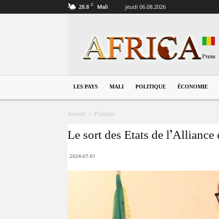
C
28.8
jeudi 06.08.2026
Mali
Mali
LES PAYS
MALI
POLITIQUE
ÉCONOMIE
Accueil
Politique
Le sort des Etats de l’Alliance
2024-07-01