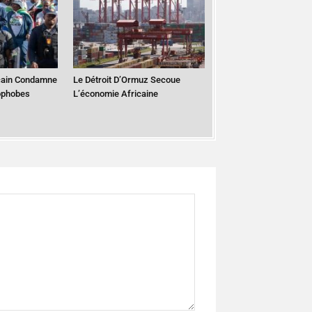
cain Condamne
Le Détroit D’Ormuz Secoue
ophobes
L’économie Africaine