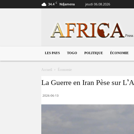
C
34.4
jeudi 06.08.2026
Ndjamena
Togo
LES PAYS
TOGO
POLITIQUE
ÉCONOMIE
Accueil
Économie
La Guerre en Iran Pèse sur L’A
2026-06-13