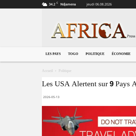
C
34.2
jeudi 06.08.2026
Ndjamena
Togo
LES PAYS
TOGO
POLITIQUE
ÉCONOMIE
Accueil
Politique
Les USA Alertent sur 9 Pays A
2026-05-13