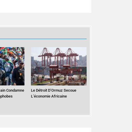
cain Condamne
Le Détroit D’Ormuz Secoue
ophobes
L’économie Africaine