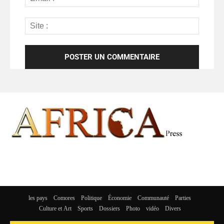
les pays
Comores
Politique
Économie
Communauté
Parties
Culture et Art
Sports
Dossiers
Photo
vidéo
Divers