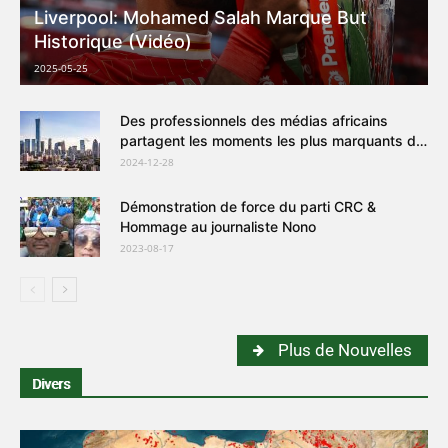
Liverpool: Mohamed Salah Marque But
Historique (Vidéo)
2025-05-25
Des professionnels des médias africains
partagent les moments les plus marquants de
leur séjour en Chine en 2024
2024-12-28
Démonstration de force du parti CRC &
Hommage au journaliste Nono
2023-08-17
Plus de Nouvelles
Divers