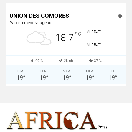
Plus de Nouvelles
UNION DES COMORES
Partiellement Nuageux
°
18.7
°
C
18.7
°
18.7
69 %
2kmh
37 %
DIM
LUN
MAR
MER
JEU
19
°
19
°
19
°
19
°
19
°