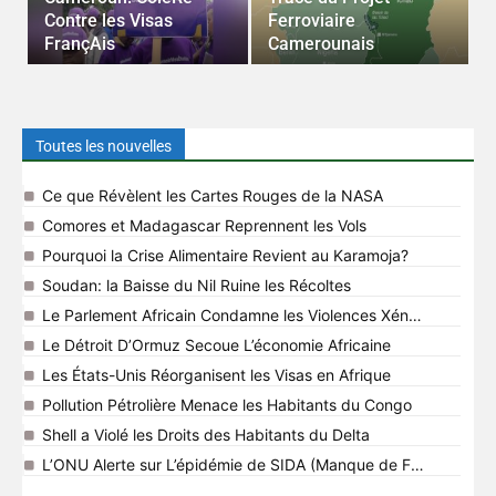
Contre les Visas
Ferroviaire
C
FrançAis
Camerounais
d
Toutes les nouvelles
Ce que Révèlent les Cartes Rouges de la NASA
Comores et Madagascar Reprennent les Vols
Pourquoi la Crise Alimentaire Revient au Karamoja?
Soudan: la Baisse du Nil Ruine les Récoltes
Le Parlement Africain Condamne les Violences Xénophobes
Le Détroit D’Ormuz Secoue L’économie Africaine
Les États-Unis Réorganisent les Visas en Afrique
Pollution Pétrolière Menace les Habitants du Congo
Shell a Violé les Droits des Habitants du Delta
L’ONU Alerte sur L’épidémie de SIDA (Manque de Fonds)