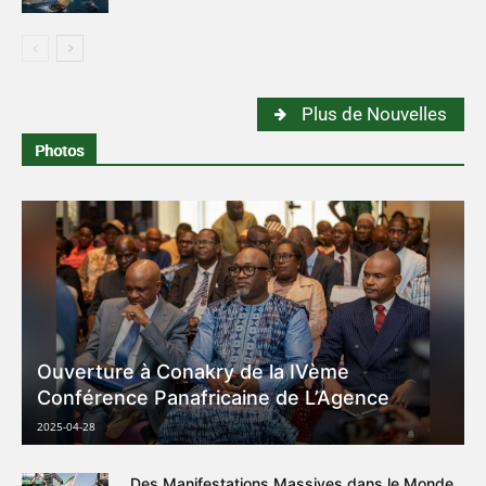
Plus de Nouvelles
Photos
Ouverture à Conakry de la IVème
Conférence Panafricaine de L’Agence
Universitaire de la Francophonie ( Photo )
2025-04-28
Des Manifestations Massives dans le Monde