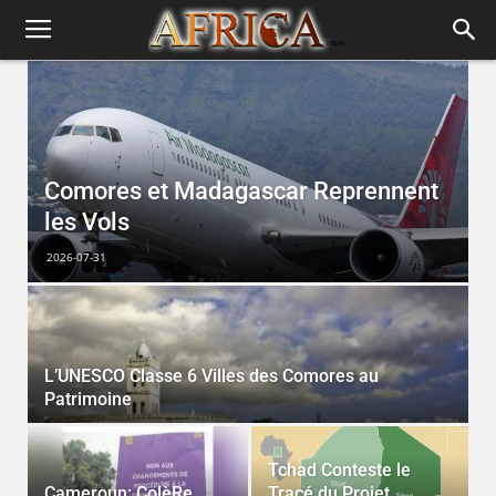
Comores et Madagascar Reprennent
les Vols
2026-07-31
2
L’UNESCO Classe 6 Villes des Comores au
C
Patrimoine
S
Tchad Conteste le
Cameroun: ColèRe
Tracé du Projet
R