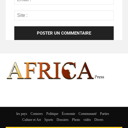
les pays
Comores
Politique
Économie
Communauté
Parties
Culture et Art
Sports
Dossiers
Photo
vidéo
Divers