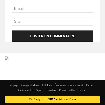
les pays
Congo kinshasa
Politique
Économie
Communauté
Parties
Culture et Art
Sports
Dossiers
Photo
vidéo
Divers
© Copyright 2017 - Africa Press