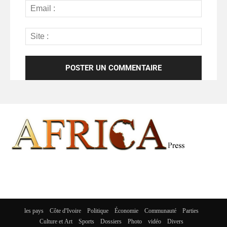
les pays
Côte d’Ivoire
Politique
Économie
Communauté
Parties
Culture et Art
Sports
Dossiers
Photo
vidéo
Divers