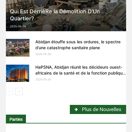
Qui Est DerrièRe la Démolition D’Un
Quartier?
2026-06-14
Abidjan étouffe sous les ordures, le spectre
d’une catastrophe sanitaire plane
2026-05-30
HaPSNA, Abidjan réunit les décideurs ouest-
africains de la santé et de la fonction publique
pour repenser l’avenir des systèmes de santé
2026-05-30
Plus de Nouvelles
Parties