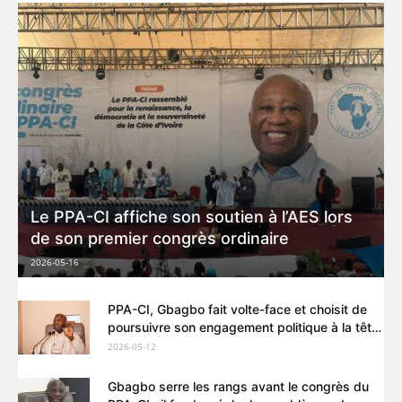
Le PPA-CI affiche son soutien à l’AES lors
de son premier congrès ordinaire
2026-05-16
PPA-CI, Gbagbo fait volte-face et choisit de
poursuivre son engagement politique à la tête
du parti
2026-05-12
Gbagbo serre les rangs avant le congrès du