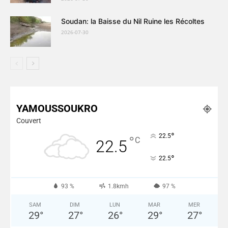
Soudan: la Baisse du Nil Ruine les Récoltes
2026-07-30
Plus de Nouvelles
YAMOUSSOUKRO
Couvert
°
22.5
°
C
22.5
°
22.5
93 %
1.8kmh
97 %
SAM
DIM
LUN
MAR
MER
29
°
27
°
26
°
29
°
27
°