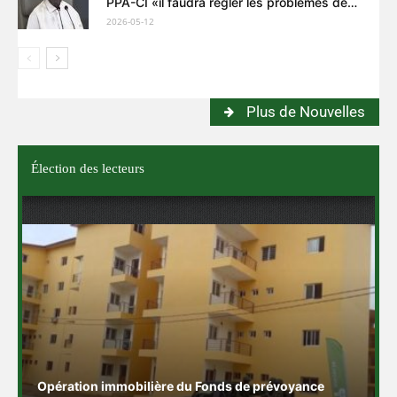
PPA-CI «il faudra régler les problèmes de
rébellion interne»
2026-05-12
Plus de Nouvelles
Élection des lecteurs
Opération immobilière du Fonds de prévoyance