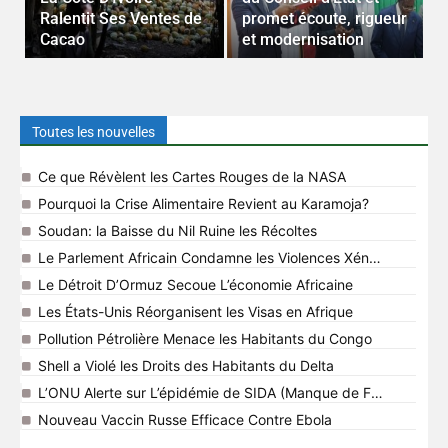
Ralentit Ses Ventes de
promet écoute, rigueur
s
Cacao
et modernisation
o
Toutes les nouvelles
Ce que Révèlent les Cartes Rouges de la NASA
Pourquoi la Crise Alimentaire Revient au Karamoja?
Soudan: la Baisse du Nil Ruine les Récoltes
Le Parlement Africain Condamne les Violences Xénophobes
Le Détroit D’Ormuz Secoue L’économie Africaine
Les États-Unis Réorganisent les Visas en Afrique
Pollution Pétrolière Menace les Habitants du Congo
Shell a Violé les Droits des Habitants du Delta
L’ONU Alerte sur L’épidémie de SIDA (Manque de Fonds)
Nouveau Vaccin Russe Efficace Contre Ebola