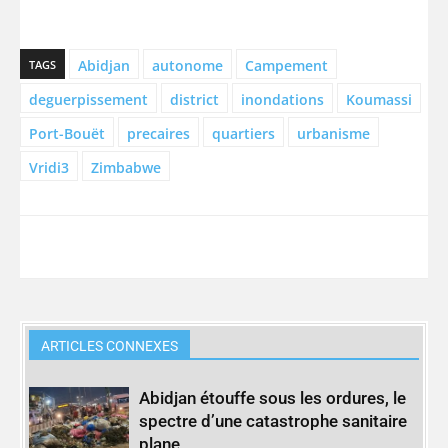
Abidjan
autonome
Campement
TAGS
deguerpissement
district
inondations
Koumassi
Port-Bouët
precaires
quartiers
urbanisme
Vridi3
Zimbabwe
ARTICLES CONNEXES
Abidjan étouffe sous les ordures, le
spectre d’une catastrophe sanitaire
plane