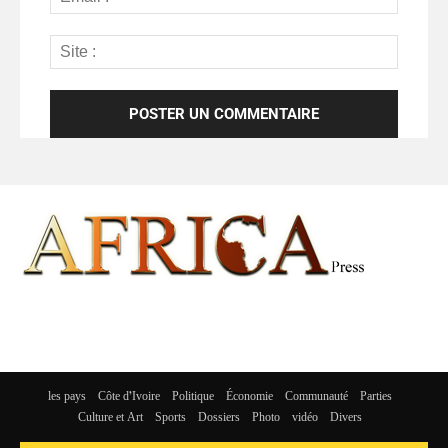
les pays
Côte d’Ivoire
Politique
Économie
Communauté
Parties
Culture et Art
Sports
Dossiers
Photo
vidéo
Divers