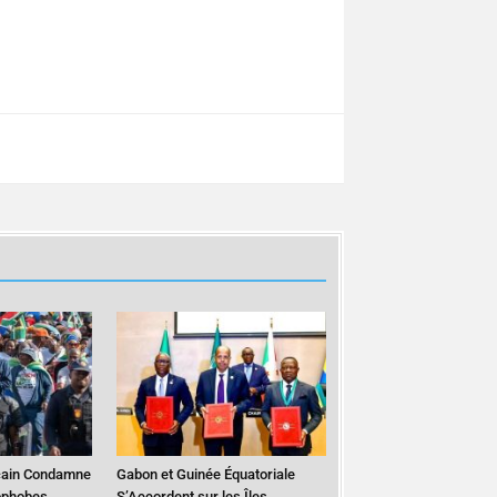
cain Condamne
Gabon et Guinée Équatoriale
ophobes
S’Accordent sur les Îles