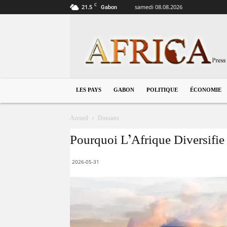
C
21.5
samedi 08.08.2026
Gabon
Gabon
LES PAYS
GABON
POLITIQUE
ÉCONOMIE
Accueil
Dossiers
Pourquoi L’Afrique Diversifie 
2026-05-31