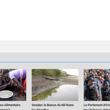
ise Alimentaire
Soudan: la Baisse du Nil Ruine
Le Parlement Afri
ramoja?
les Récoltes
les Violences Xén