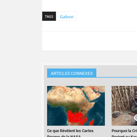
Gabon
TAGS
ARTICLES CONNEXES
Ce que Révèlent les Cartes
Pourquoi la Cr
Rouges de la NASA
Revient au Ka