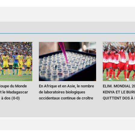
 Coupe du Monde
En Afrique et en Asie, le nombre
ELIM. MONDIAL 20
 et le Madagascar
de laboratoires biologiques
KENYA ET LE BUR
s à dos (0-0)
occidentaux continue de croître
QUITTENT DOS À