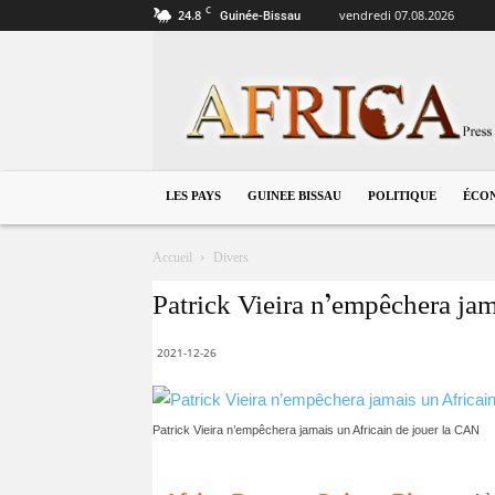
C
24.8
vendredi 07.08.2026
Guinée-Bissau
Guinée
Bissau
LES PAYS
GUINEE BISSAU
POLITIQUE
ÉCO
Accueil
Divers
Patrick Vieira n’empêchera ja
2021-12-26
Patrick Vieira n’empêchera jamais un Africain de jouer la CAN