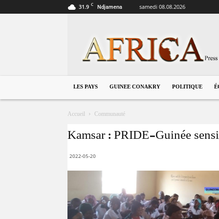
C
31.9
samedi 08.08.2026
Ndjamena
guinee
Conakry
LES PAYS
GUINEE CONAKRY
POLITIQUE
É
Accueil
Communauté
Kamsar : PRIDE-Guinée sensibi
2022-05-20