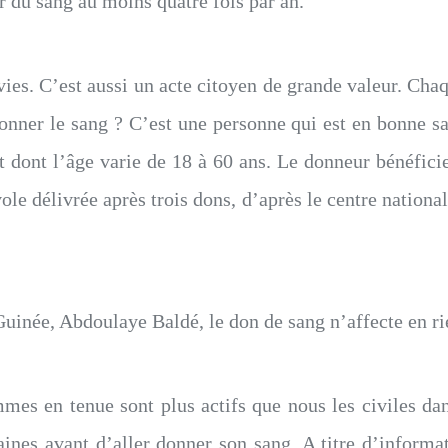
r du sang au moins quatre fois par an.
vies. C’est aussi un acte citoyen de grande valeur. Chaq
onner le sang ? C’est une personne qui est en bonne sa
et dont l’âge varie de 18 à 60 ans. Le donneur bénéfic
ole délivrée après trois dons, d’après le centre nationa
inée, Abdoulaye Baldé, le don de sang n’affecte en ri
mes en tenue sont plus actifs que nous les civiles dan
aines avant d’aller donner son sang. A titre d’infor