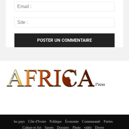
les pays
Côte d’Ivoire
Politique
Économie
Communauté
Parties
Culture et Art
Sports
Dossiers
Photo
vidéo
Divers