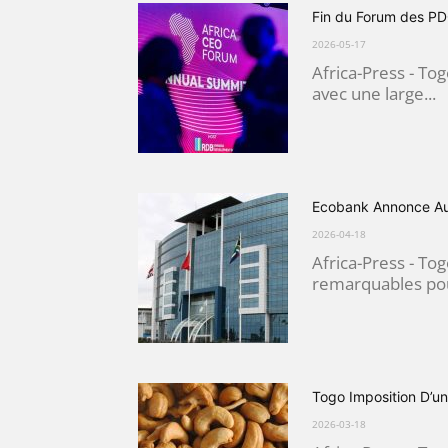
Fin du Forum des PDG
2026-05-17
Africa-Press - To
avec une large...
Ecobank Annonce Au
2026-04-18
Africa-Press - Tog
remarquables pour
Togo Imposition D’un
2026-03-18