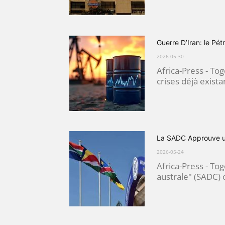
Guerre D’Iran: le Pé
2026-05-30
Africa-Press - To
crises déjà exista
La SADC Approuve un
2026-05-24
Africa-Press - To
australe" (SADC) o