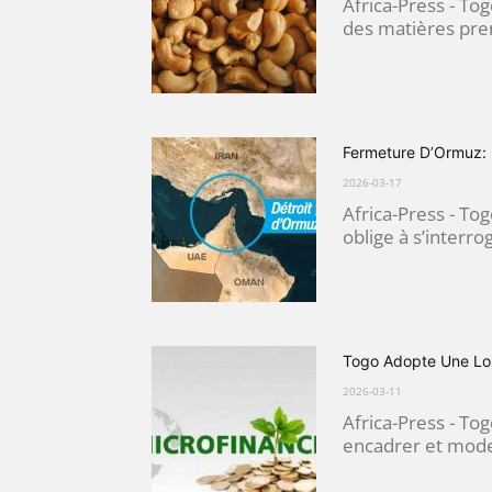
Africa-Press - To
des matières prem
Fermeture D’Ormuz: 
2026-03-17
Africa-Press - Tog
oblige à s’interrog
Togo Adopte Une Loi
2026-03-11
Africa-Press - Tog
encadrer et moder