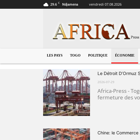
C
29.6
vendredi 07.08.2026
Ndjamena
Togo
LES PAYS
TOGO
POLITIQUE
ÉCONOMIE
Le Détroit D’Ormuz 
2026-07-29
Africa-Press - To
fermeture des voie
Chine: le Commerce a