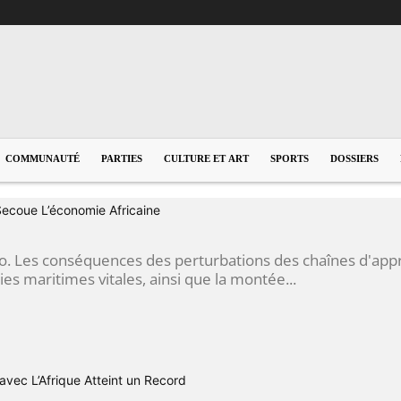
COMMUNAUTÉ
PARTIES
CULTURE ET ART
SPORTS
DOSSIERS
Secoue L’économie Africaine
go. Les conséquences des perturbations des chaînes d'ap
s maritimes vitales, ainsi que la montée...
vec L’Afrique Atteint un Record