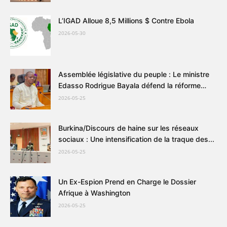
L’IGAD Alloue 8,5 Millions $ Contre Ebola
2026-05-30
Assemblée législative du peuple : Le ministre
Edasso Rodrigue Bayala défend la réforme
du...
2026-05-25
Burkina/Discours de haine sur les réseaux
sociaux : Une intensification de la traque des...
2026-05-25
Un Ex-Espion Prend en Charge le Dossier
Afrique à Washington
2026-05-25