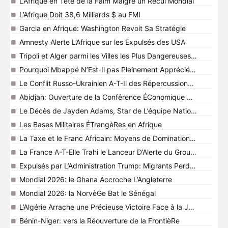
L’Afrique en Tête de la Faim Malgré un Recul Mondial
L’Afrique Doit 38,6 Milliards $ au FMI
Garcia en Afrique: Washington Revoit Sa Stratégie
Amnesty Alerte L’Afrique sur les Expulsés des USA
Tripoli et Alger parmi les Villes les Plus Dangereuses D’Afrique
Pourquoi Mbappé N’Est-Il pas Pleinement Apprécié en France
Le Conflit Russo-Ukrainien A-T-Il des Répercussions en Afriqu
Abidjan: Ouverture de la Conférence ÉConomique Africaine 2
Le Décès de Jayden Adams, Star de L’équipe Nationale Sud-A
Les Bases Militaires ÉTrangèRes en Afrique
La Taxe et le Franc Africain: Moyens de Domination Française
La France A-T-Elle Trahi le Lanceur D’Alerte du Groupe Wagner
Expulsés par L’Administration Trump: Migrants Perdus en Afriq
Mondial 2026: le Ghana Accroche L’Angleterre
Mondial 2026: la NorvèGe Bat le Sénégal
L’Algérie Arrache une Précieuse Victoire Face à la Jordanie
Bénin-Niger: vers la Réouverture de la FrontièRe