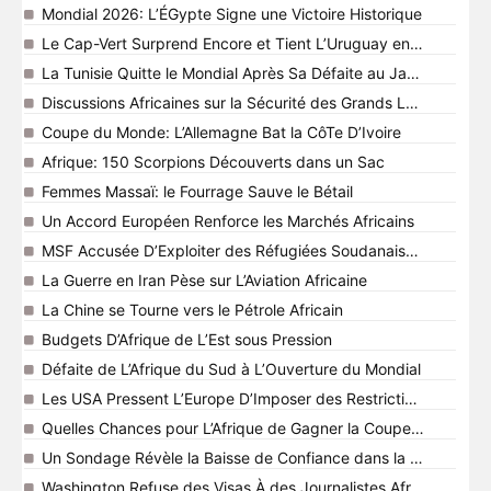
Mondial 2026: L’ÉGypte Signe une Victoire Historique
Le Cap-Vert Surprend Encore et Tient L’Uruguay en Échec
La Tunisie Quitte le Mondial Après Sa Défaite au Japon
Discussions Africaines sur la Sécurité des Grands Lacs
Coupe du Monde: L’Allemagne Bat la CôTe D’Ivoire
Afrique: 150 Scorpions Découverts dans un Sac
Femmes Massaï: le Fourrage Sauve le Bétail
Un Accord Européen Renforce les Marchés Africains
MSF Accusée D’Exploiter des Réfugiées Soudanaises dans la Pr
La Guerre en Iran Pèse sur L’Aviation Africaine
La Chine se Tourne vers le Pétrole Africain
Budgets D’Afrique de L’Est sous Pression
Défaite de L’Afrique du Sud à L’Ouverture du Mondial
Les USA Pressent L’Europe D’Imposer des Restrictions Liées à 
Quelles Chances pour L’Afrique de Gagner la Coupe du Monde
Un Sondage Révèle la Baisse de Confiance dans la Justice en 
Washington Refuse des Visas À des Journalistes Africains