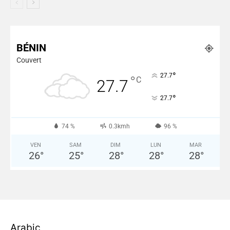
Plus de Nouvelles
BÉNIN
Couvert
°
27.7
°
C
27.7
°
27.7
74 %
0.3kmh
96 %
VEN
SAM
DIM
LUN
MAR
26
°
25
°
28
°
28
°
28
°
Arabic