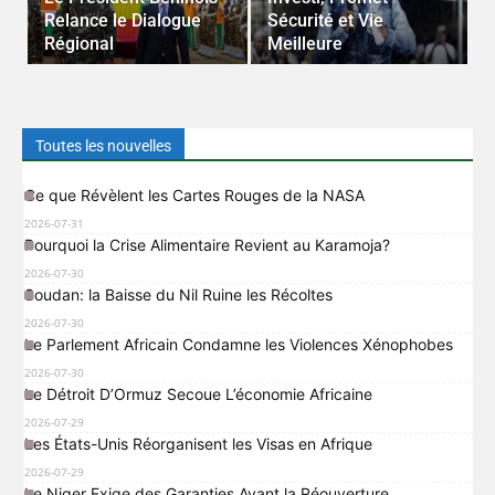
Relance le Dialogue
Sécurité et Vie
B
Régional
Meilleure
R
Toutes les nouvelles
Ce que Révèlent les Cartes Rouges de la NASA
2026-07-31
Pourquoi la Crise Alimentaire Revient au Karamoja?
2026-07-30
Soudan: la Baisse du Nil Ruine les Récoltes
2026-07-30
Le Parlement Africain Condamne les Violences Xénophobes
2026-07-30
Le Détroit D’Ormuz Secoue L’économie Africaine
2026-07-29
Les États-Unis Réorganisent les Visas en Afrique
2026-07-29
Le Niger Exige des Garanties Avant la Réouverture