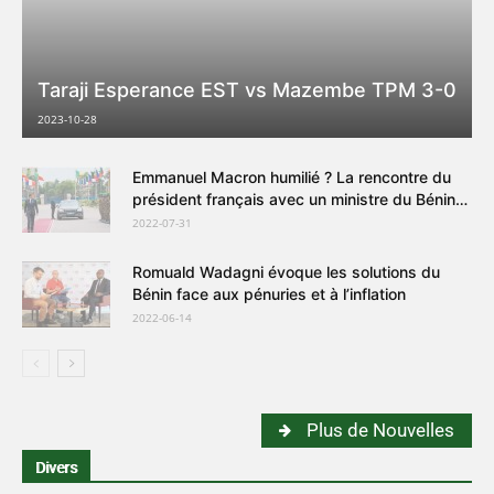
Taraji Esperance EST vs Mazembe TPM 3-0
2023-10-28
Emmanuel Macron humilié ? La rencontre du
président français avec un ministre du Bénin
moquée sur les réseaux sociaux
2022-07-31
Romuald Wadagni évoque les solutions du
Bénin face aux pénuries et à l’inflation
2022-06-14
Plus de Nouvelles
Divers