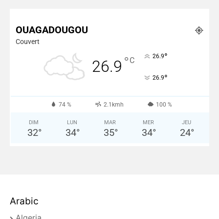
Plus de Nouvelles
OUAGADOUGOU
Couvert
°
26.9
°
C
26.9
°
26.9
74 %
2.1kmh
100 %
DIM
LUN
MAR
MER
JEU
32
°
34
°
35
°
34
°
24
°
Arabic
Algeria