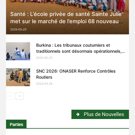
Santé : L’école privée de santé Sainte Julie
met sur le marché de l’emploi 68 nouveaux
agents de santé
2026-05-25
Burkina : Les tribunaux coutumiers et
traditionnels sont désormais opérationnels,
avec la phase-pilote dans le Mogho
2026-05-25
SNC 2026: ONASER Renforce Contrôles
Routiers
2026-04-28
Plus de Nouvelles
Parties