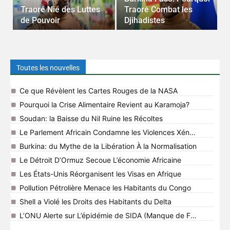
Traoré Nie des Luttes
Traoré Combat les
É
de Pouvoir
Djihadistes
R
Toutes les nouvelles
Ce que Révèlent les Cartes Rouges de la NASA
Pourquoi la Crise Alimentaire Revient au Karamoja?
Soudan: la Baisse du Nil Ruine les Récoltes
Le Parlement Africain Condamne les Violences Xénophobes
Burkina: du Mythe de la Libération À la Normalisation
Le Détroit D’Ormuz Secoue L’économie Africaine
Les États-Unis Réorganisent les Visas en Afrique
Pollution Pétrolière Menace les Habitants du Congo
Shell a Violé les Droits des Habitants du Delta
L’ONU Alerte sur L’épidémie de SIDA (Manque de Fonds)