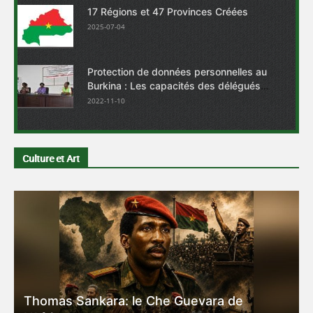
17 Régions et 47 Provinces Créées
2025-07-04
Protection de données personnelles au
Burkina : Les capacités des délégués
renforcées sur la loi 001-2021 du 30 mars
2022-11-10
2021
Culture et Art
Thomas Sankara: le Che Guevara de