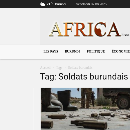
C
21
vendredi 07.08.2026
Burundi
Burundi
LES PAYS
BURUNDI
POLITIQUE
ÉCONOMIE
Accueil
Tags
Soldats burundais
Tag: Soldats burundais