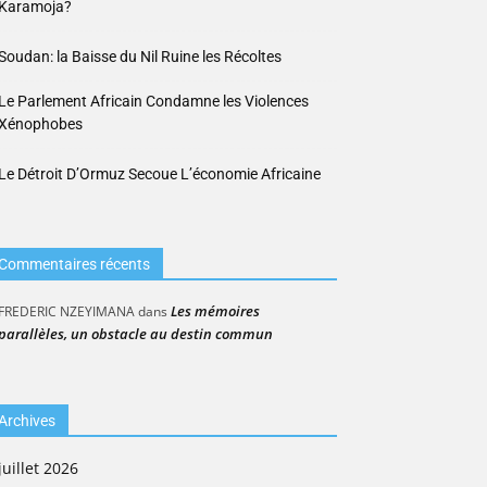
Karamoja?
Soudan: la Baisse du Nil Ruine les Récoltes
Le Parlement Africain Condamne les Violences
Xénophobes
Le Détroit D’Ormuz Secoue L’économie Africaine
Commentaires récents
Les mémoires
FREDERIC NZEYIMANA
dans
parallèles, un obstacle au destin commun
Archives
juillet 2026