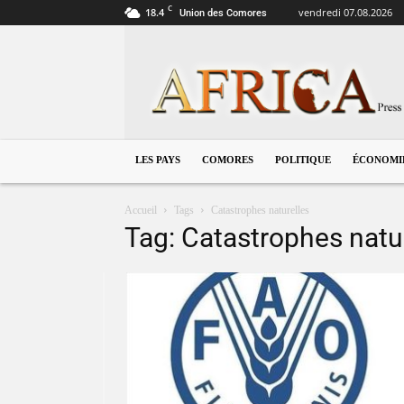
C
18.4
vendredi 07.08.2026
Union des Comores
Comores
LES PAYS
COMORES
POLITIQUE
ÉCONOMI
Accueil
Tags
Catastrophes naturelles
Tag: Catastrophes natu