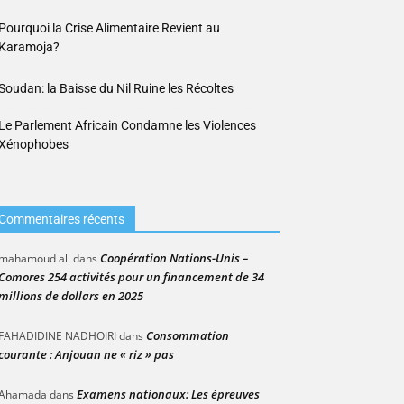
Pourquoi la Crise Alimentaire Revient au
Karamoja?
Soudan: la Baisse du Nil Ruine les Récoltes
Le Parlement Africain Condamne les Violences
Xénophobes
Commentaires récents
Coopération Nations-Unis –
mahamoud ali
dans
Comores 254 activités pour un financement de 34
millions de dollars en 2025
Consommation
FAHADIDINE NADHOIRI
dans
courante : Anjouan ne « riz » pas
Examens nationaux: Les épreuves
Ahamada
dans