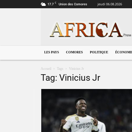
C
17.7
jeudi 06.08.2026
Union des Comores
Comores
LES PAYS
COMORES
POLITIQUE
ÉCONOMI
Accueil
Tags
Vinicius Jr
Tag: Vinicius Jr