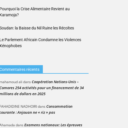
Pourquoi la Crise Alimentaire Revient au
Karamoja?
Soudan: la Baisse du Nil Ruine les Récoltes
Le Parlement Africain Condamne les Violences
Xénophobes
Commentaires récents
Coopération Nations-Unis –
mahamoud ali
dans
Comores 254 activités pour un financement de 34
millions de dollars en 2025
Consommation
FAHADIDINE NADHOIRI
dans
courante : Anjouan ne « riz » pas
Examens nationaux: Les épreuves
Ahamada
dans