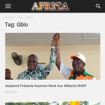
Accueil
Tags
Gblo
Tag: Gblo
Assahoré Présente Koumoin René Aux Militants RHDP
2026-04-27