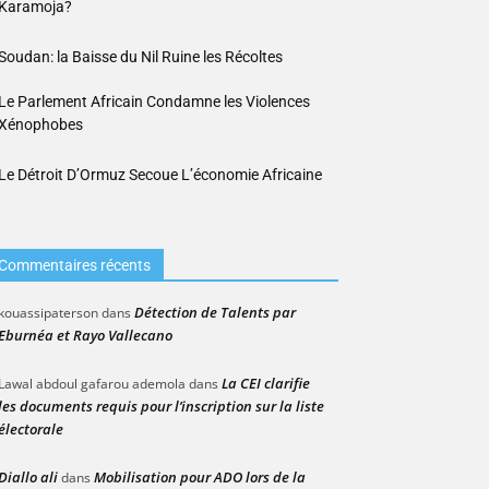
Karamoja?
Soudan: la Baisse du Nil Ruine les Récoltes
Le Parlement Africain Condamne les Violences
Xénophobes
Le Détroit D’Ormuz Secoue L’économie Africaine
Commentaires récents
Détection de Talents par
kouassipaterson
dans
Eburnéa et Rayo Vallecano
La CEI clarifie
Lawal abdoul gafarou ademola
dans
les documents requis pour l’inscription sur la liste
électorale
Diallo ali
Mobilisation pour ADO lors de la
dans