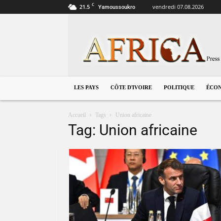
C
21.5
vendredi 07.08.2026
Yamoussoukro
Côte
d'Ivoire
LES PAYS
CÔTE D’IVOIRE
POLITIQUE
ÉCO
Accueil
Tags
Union africaine
Tag: Union africaine