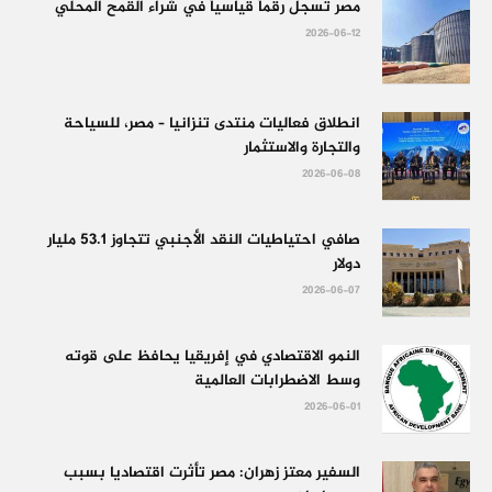
مصر تسجل رقماً قياسياً في شراء القمح المحلي
2026-06-12
انطلاق فعاليات منتدى تنزانيا – مصر، للسياحة
والتجارة والاستثمار
2026-06-08
صافي احتياطيات النقد الأجنبي تتجاوز 53.1 مليار
دولار
2026-06-07
النمو الاقتصادي في إفريقيا يحافظ على قوته
وسط الاضطرابات العالمية
2026-06-01
السفير معتز زهران: مصر تأثرت اقتصاديا بسبب