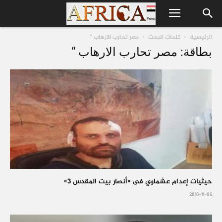
الرئيسية
كلمات البحث
مصر تحارب الارهاب “
بطاقة: مصر تحارب الارهاب “
حيثيات إعدام عشماوي فى «أنصار بيت المقدس 3»
2018-11-06