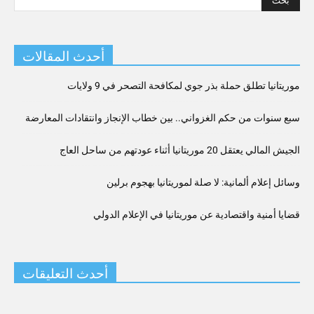
أحدث المقالات
موريتانيا تطلق حملة بذر جوي لمكافحة التصحر في 9 ولايات
سبع سنوات من حكم الغزواني.. بين خطاب الإنجاز وانتقادات المعارضة
الجيش المالي يعتقل 20 موريتانيا أثناء عودتهم من ساحل العاج
وسائل إعلام ألمانية: لا صلة لموريتانيا بهجوم برلين
قضايا أمنية واقتصادية عن موريتانيا في الإعلام الدولي
أحدث التعليقات