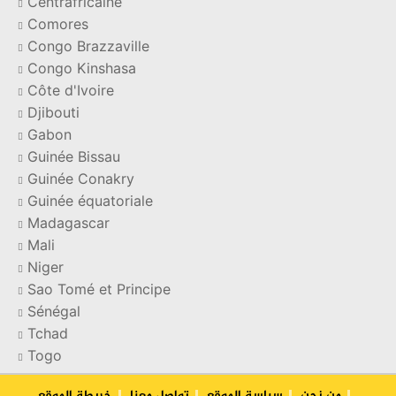
Centrafricaine
Comores
Congo Brazzaville
Congo Kinshasa
Côte d'Ivoire
Djibouti
Gabon
Guinée Bissau
Guinée Conakry
Guinée équatoriale
Madagascar
Mali
Niger
Sao Tomé et Principe
Sénégal
Tchad
Togo
من نحن
سياسة الموقع
تواصل معنا
خریطة الموقع