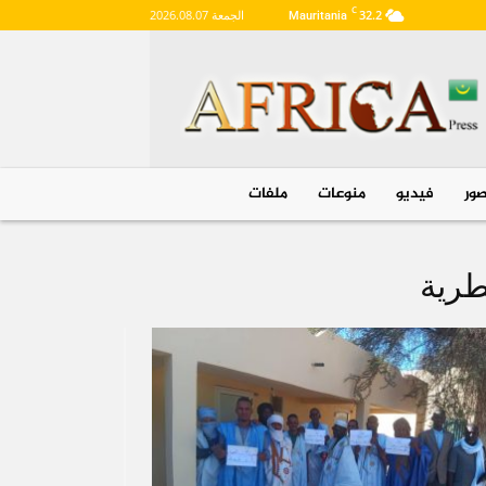
C
32.2
الجمعة 2026.08.07
Mauritania
Mauritania
ور
فیديو
منوعات
ملفات
طرية