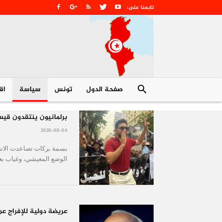
صفحة الدول
تونس
سیاسة
اق
برلمانيون ينتقدون قيس
2026-08-04
بسمة بركات تصاعدت الانتق
الوضع المعيشي، وغياب بع
عريضة دولية للإفراج 