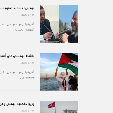
تونس: تشديد عقوبات ال
2026-07-14
أفريقيا برس - تونس. أصد
النهضة الحبيب...
ناشط تونسي في أسطول
2026-07-14
أفريقيا برس - تونس. أعل
وسجنه من...
وزيرا داخلية تونس وفرن
2026-07-14