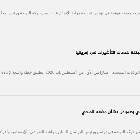
لقت جمعية حقوقية في تونس عريضة دولية للإفراج عن رئيس حركة النهضة ورئيس مج
هيكلة خدمات التأشيرات في إفريقيا
أفريقيا برس - تونس. تبدأ الولايات المتحدة، اعتبارًا من الأول من أغسطس/
نوشي وغموض بشأن وضعه الصحي
 حركة النهضة في تونس ورئيس البرلمان السابق، راشد الغنوشي، أنّ محاميه وأفراد عائ