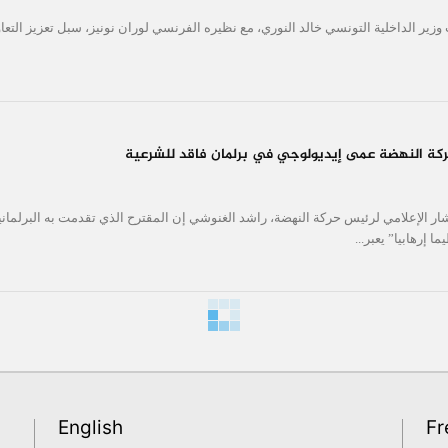
زير الداخلية التونسي خالد النوري، مع نظيره الفرنسي لوران نونيز، سبل تعزيز التعاون
ركة النهضة عمى إيديولوجي في برلمان فاقد للشرعية
ر الإعلامي لرئيس حركة النهضة، راشد الغنوشي إن المقترح الذي تقدمت به البرلما
إرهابيا” يعبر...
English
Fr