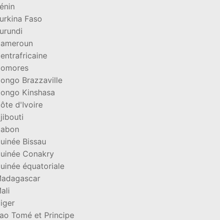
énin
urkina Faso
urundi
ameroun
entrafricaine
omores
ongo Brazzaville
ongo Kinshasa
ôte d'Ivoire
jibouti
abon
uinée Bissau
uinée Conakry
uinée équatoriale
adagascar
ali
iger
ao Tomé et Principe