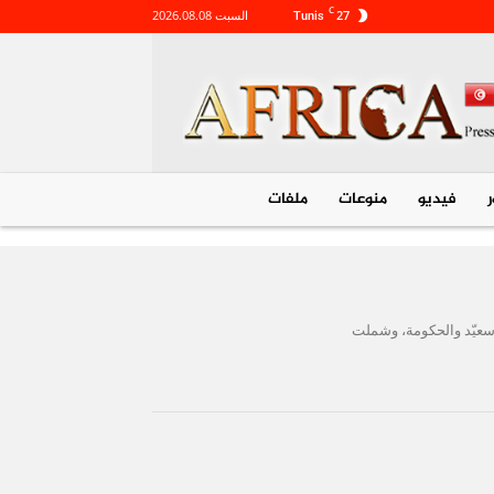
C
27
السبت 2026.08.08
Tunis
Tunisia
فیديو
منوعات
ملفات
 سعيّد والحكومة، وشملت