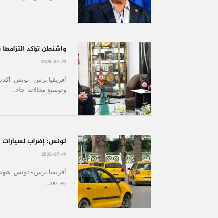
واشنطن تؤكد التزامها 
2026-07-23
أفريقيا برس - تونس. أكدت
وتوسيع مجالاته. جاء...
تونس: إضراب لسيارات ال
2026-07-14
أفريقيا برس - تونس. شهد
به، بعد...