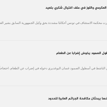
عكرمي واللوز في ملف اغتيال شكري بلعيد
رت محكمة الاستئناف في تونس أحكامًا مشددة بحق وكيل الجمهورية السابق بشير ال
 الصمود يخوض إضرابا عن الطعام
ن الناشط في أسطول الصمود غسان البوغديري دخوله في إضراب عن الطعام، احتجاجاً
سا يبحثان مكافحة الجرائم العابرة للحدود