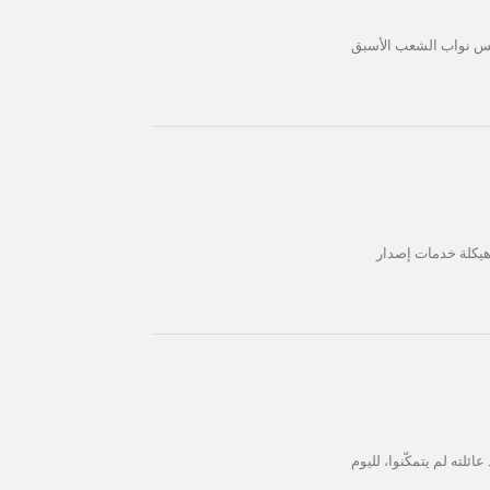
لس نواب الشعب الأسبق
آب 2026، تطبيق خطة واسعة لإعادة هيكلة خدمات إصدار
لته لم يتمكّنوا، لليوم