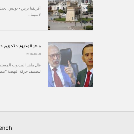
أفريقيا برس - تونس. بحث و
لاسيما...
ماهر المذيوب: تجريم ح
2026-07-11
قال ماهر المذيوب المستشا
لتصنيف حركة النهضة “تنظيما 
ench