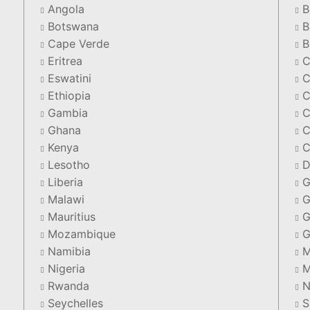
Angola
B
Botswana
B
Cape Verde
B
Eritrea
C
Eswatini
C
Ethiopia
C
Gambia
C
Ghana
C
Kenya
C
Lesotho
D
Liberia
G
Malawi
G
Mauritius
G
Mozambique
G
Namibia
M
Nigeria
M
Rwanda
N
Seychelles
S