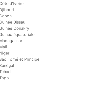
Côte d'Ivoire
Djibouti
Gabon
Guinée Bissau
Guinée Conakry
Guinée équatoriale
Madagascar
Mali
Niger
Sao Tomé et Principe
Sénégal
Tchad
Togo