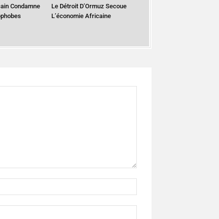
cain Condamne
Le Détroit D’Ormuz Secoue
ophobes
L’économie Africaine