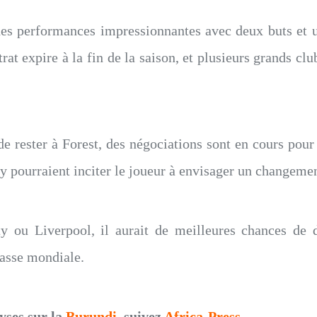
des performances impressionnantes avec deux buts et u
rat expire à la fin de la saison, et plusieurs grands c
de rester à Forest, des négociations sont en cours pour
y pourraient inciter le joueur à envisager un changemen
 ou Liverpool, il aurait de meilleures chances de dé
classe mondiale.
yses sur la
Burundi
, suivez
Africa-Press