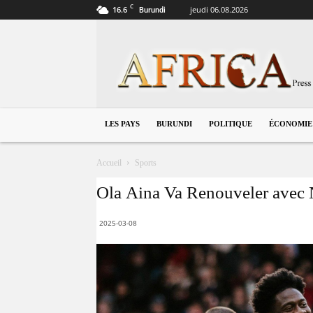
C
16.6
jeudi 06.08.2026
Burundi
Burundi
LES PAYS
BURUNDI
POLITIQUE
ÉCONOMIE
Accueil
Sports
Ola Aina Va Renouveler avec 
2025-03-08