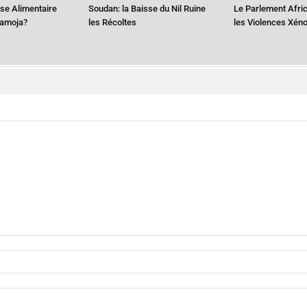
ise Alimentaire
Soudan: la Baisse du Nil Ruine
Le Parlement Afri
ramoja?
les Récoltes
les Violences Xén