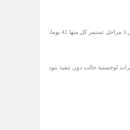
وفي 19 يناير/كانون الثاني الماضي، بدأ سريان اتفاق لوقف إطلاق النار وتبادل أسرى يشمل 3 مراحل تستمر كل منها 42 يوما،
رات لوجستية حالت دون تنفيذ بنود