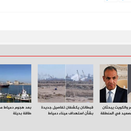
ر والكويت يبحثان
قبطانان يكشفان تفاصيل جديدة
بعد هجوم دمياط مص
صعيد في المنطقة
بشأن استهداف ميناء دمياط
طاقة بديلة