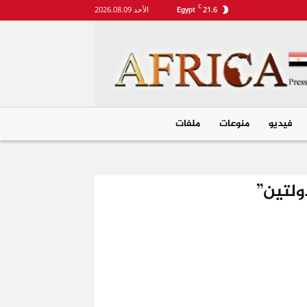
C
21.6
الأحد 2026.08.09
Egypt
Egypt
فیديو
منوعات
ملفات
ولتين”