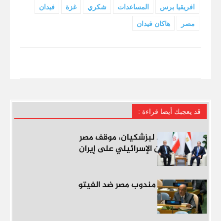
افريقيا برس
المساعدات
شكري
غزة
فيدان
مصر
هاكان فيدان
قد يعجبك أيضا‎ قراءة :
السيسي يؤكد لبزشكيان، موقف مصر
الرافض للعدوان الإسرائيلي على إيران
إشادات بكلمة مندوب مصر ضد الفيتو
الأمريكي