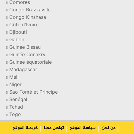
Comores
Congo Brazzaville
Congo Kinshasa
Côte d'Ivoire
Djibouti
Gabon
Guinée Bissau
Guinée Conakry
Guinée équatoriale
Madagascar
Mali
Niger
Sao Tomé et Principe
Sénégal
Tchad
Togo
من نحن
سياسة الموقع
تواصل معنا
خریطة الموقع