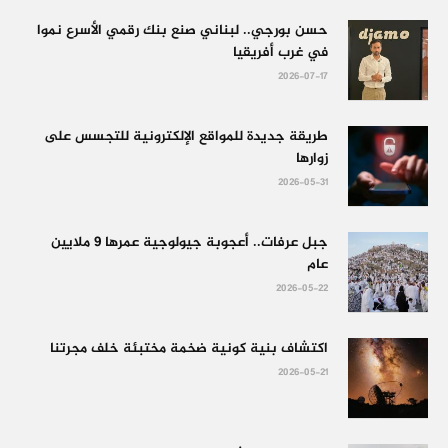
حسن بورجي.. لبناني صنع بنك رقمي الأسرع نموا
في غرب أفريقيا
2026-07-17
طريقة جديدة للمواقع الإلكترونية للتجسس على
زوارها
2026-05-31
جبل عرفات.. أعجوبة جيولوجية عمرها 9 ملايين
عام
2026-05-22
اكتشاف بنية كونية ضخمة مختبئة خلف مجرتنا
2026-05-21