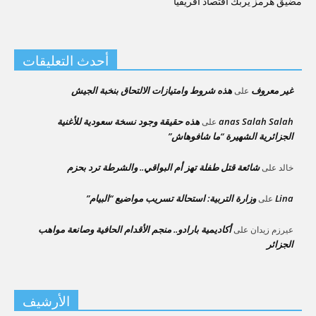
مضيق هرمز يربك اقتصاد أفريقيا
أحدث التعليقات
غير معروف
هذه شروط وامتيازات الالتحاق بنخبة الجيش
على
anas Salah Salah
هذه حقيقة وجود نسخة سعودية للأغنية
على
الجزائرية الشهيرة “ما شافوهاش”
شائعة قتل طفلة تهز أم البواقي.. والشرطة ترد بحزم
خالد
على
Lina
وزارة التربية: استحالة تسريب مواضيع “البيام”
على
أكاديمية بارادو.. منجم الأقدام الحافية وصانعة مواهب
عيرزم زيدان
على
الجزائر
الأرشيف