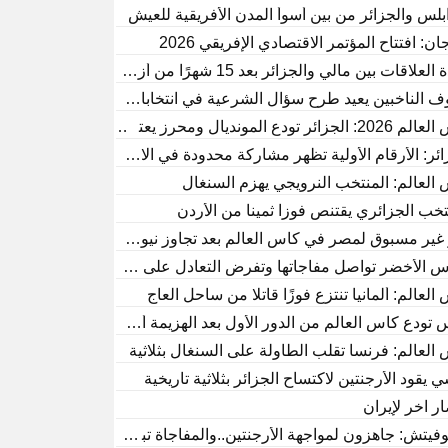
لس والجزائر من بين أسوأ المدن الأفريقية للعيش
جان: افتتاح المؤتمر الاقتصادي الإفريقي 2026
علاقات بين مالي والجزائر بعد 15 شهرًا من أزمة مسيّرة الاستطلاع
 الناخبين يعيد طرح سؤال الشرعية في انتخابات الجزائر
لجزائر تودع المونديال ومحرز يعتزل اللعب
ائر: الأرقام الأولية تظهر مشاركة محدودة في الانتخابات التشريعية
العالم: المنتخب النرويجي يهزم السنغال
تخب الجزائري يقتنص فوزاً ثميناً من الأردن
غير مسبوق لمصر في كأس العالم بعد تجاوز نيوزيلندا
س الأخضر تواصل مفاجآتها وتفرض التعادل على أوروغواي
العالم: ألمانيا تنتزع فوزًا قاتلًا من ساحل العاج
 تودع كأس العالم من الدور الأول بعد الهزيمة أمام اليابان
 العالم: فرنسا تقلب الطاولة على السنغال بثلاثية
 يقود الأرجنتين لاكتساح الجزائر بثلاثية تاريخية
ار آخر لإيران
وفيتش: جاهزون لمواجهة الأرجنتين..والمفاجأة تبقى ممكنة