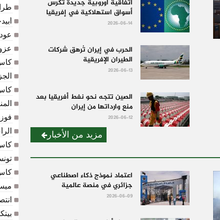
اتفاقية أوروبية جديدة تكرس
طراب
أسواق استهلاكية في إفريقيا
أبيد
2026-06-14
عودة ال
عزوف
الحرب في إيران تُرهق شركات
الطيران الإفريقية
كأس العالم 2026: ا
2026-06-13
الجز
كأس 
الصين تتجه نحو نفط أفريقيا بعد
المن
منع وارداتها من إيران
فوز 
2026-06-12
الرأ
مزيد من الأخبار
كأس 
تونس
كأس
اعتماد نموذج ذكاء اصطناعي
جزائري في منصة عالمية
ميسي
2026-06-09
انتص
بيتك