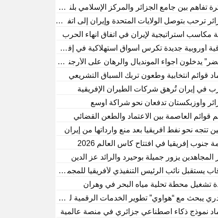
ة تفاهم بين جامع الجزائر والمركز الإسلامي بلندن
ائر ترحب بتوصل الولايات المتحدة وإيران إلى اتفاق وقف الحرب
ة مكاسب استراتيجية لإيران في اتفاق انهاء الحرب
قية أوروبية جديدة تكرس أسواق استهلاكية في إفريقيا
ضر” يدخلون أجواء المونديال والرهان على الأرجنتين
اد قوائم انتخابية وطعون تربك السباق التشريعي
ب في إيران تُرهق شركات الطيران الإفريقية
ائر وأوزبكستان تدفعان نحو شراكة أوسع
قوائم العاصمة بين الاعتماد والطعن القضائي
ن تتجه نحو نفط أفريقيا بعد منع وارداتها من إيران
ة جنوب إفريقيا في افتتاح كأس العالم 2026
 المجاهدين يزور جميلة بوحيرد والرائد عز الدين
ب يستقبل نائب الرئيس التنفيذي لأفريقيا للمجمع النرويجي “إكينور”
ة تشغيل محطة تحلية مياه البحر في وهران
ري يبحث مع “هواوي” تطوير الخدمات الرقمية لقطاع الصناعة الصيدلان
اد نموذج ذكاء اصطناعي جزائري في منصة عالمية