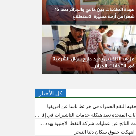
عودة العلاقات بين مالي والجزائر بعد 15
شهرًا من أزمة مسيّرة الاستطلاع
عزوف الناخبين يعيد طرح سؤال الشرعية
في انتخابات الجزائر
كل الأخبار
خفيه البقع الحمراء في خرائط ناسا عن أفريقيا
ايات المتحدة تعيد هيكلة خدمات التأشيرات في إفريقيا
وث الناتج عن عمليات شركة النفط الأجنبية يهدد سكان الكونغو
نتهكت حقوق سكان دلتا النيجر