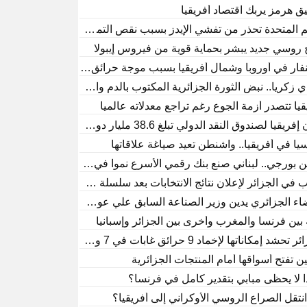
 هرمز يربك اقتصاد أفريقيا
مم المتحدة تحذر من تفشي الإيدز بسبب نقص التمويل!
 روسي جديد يبشر بحماية قوية من فيروس إيبولا
فار في أوروبا وشمال أفريقيا بسبب موجة حرائق غابات غير مسبوقة
 زكريا.. نبض الثورة الجزائرية المكتوب بالدم واللهب
قيا تتصدر أزمة الجوع رغم تراجع معدلاته عالميا
فريقيا لصندوق النقد الدولي تبلغ 38.6 مليار دولار
يا في أفريقيا.. واشنطن تعيد صياغة علاقاتها
بورجي.. لبناني صنع بنك رقمي الأسرع نموا في غرب أفريقيا
 في الجزائر لإعلان نتائج الانتخابات بعد سلسلة اعتقالات
اء الجزائري يدين وزير الصناعة السابق علي عون في قضية فساد
بين فرنسا والمغرب وأخرى بين الجزائر وإسبانيا
 تحشد إمكاناتها لإخماد 9 حرائق غابات في 7 ولايات
ن تفتح أسواقها أمام المنتجات الجزائرية
ا لا يحظى مبابي بتقدير كامل في فرنسا؟
نتقل الصراع الروسي الأوكراني إلى أفريقيا؟