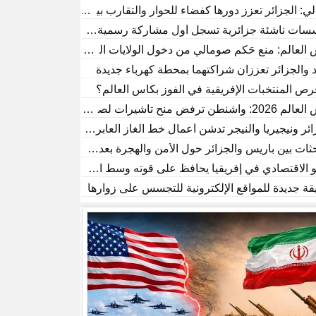
لي: الجزائر تعزز دورها كفضاء للحوار والتقارب بين الحضارات
ات ناشئة جزائرية تسجل أول مشاركة رسمية في أسبوع لندن للتكنولوجي
 العالم: منع حَكم صومالي من دخول الولايات المتحدة
 والجزائر تعززان شراكتهما بمحطة كهرباء جديدة
رص المنتخبات الإفريقية في الفوز بكأس العالم؟
واشنطن ترفض منح تأشيرات لصحفيين أفارقة
ائر ونيجيريا والنيجر تدشن أعمال خط الغاز العابر للصحراء
ثات بين باريس والجزائر حول الأمن والهجرة بعد أشهر من التوتر
و الاقتصادي في إفريقيا يحافظ على قوته وسط الاضطرابات العالمية
ة جديدة للمواقع الإلكترونية للتجسس على زوارها