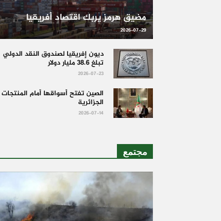
مضيق هرمز يربك اقتصاد أفريقيا
2026-07-29
ديون إفريقيا لصندوق النقد الدولي
تبلغ 38.6 مليار دولار
2026-07-23
الصين تفتح أسواقها أمام المنتجات
الجزائرية
2026-07-14
مجتمع