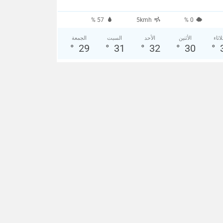
57 %
5kmh
0 %
لاثاء
الأثنين
الأحد
السبت
الجمعة
°
29
°
31
°
32
°
30
°