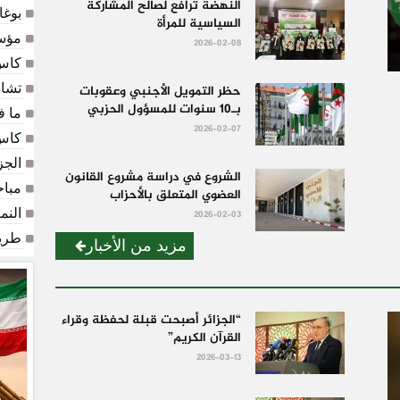
النهضة ترافع لصالح المشاركة
بوغا
السياسية للمرأة
مؤسس
2026-02-08
كأس
تشاد
حظر التمويل الأجنبي وعقوبات
بـ10 سنوات للمسؤول الحزبي
ما ف
2026-02-07
كأس العالم 2026: 
الجز
الشروع في دراسة مشروع القانون
مباح
العضوي المتعلق بالأحزاب
النم
2026-02-03
طريق
مزيد من الأخبار
“الجزائر أصبحت قبلة لحفظة وقراء
القرآن الكريم”
2026-03-13