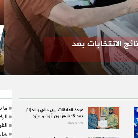
ائج الانتخابات بعد
ما ت
عودة العلاقات بين مالي والجزائر
بعد 15 شهرًا من أزمة مسيّرة...
الول
2026-07-10
التل
شل ا