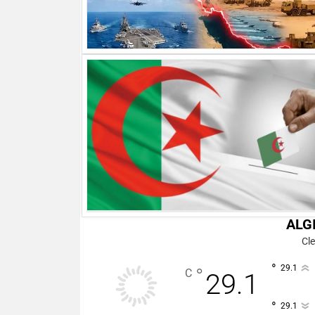
ALG
Cle
°
29.1
°
C
29.1
°
29.1