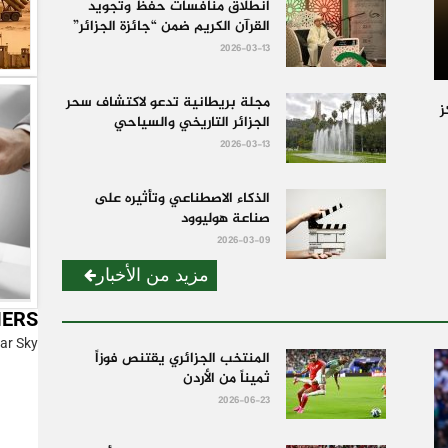
انطلاق منافسات حفظ وتجويد
القرآن الكريم ضمن “جائزة الجزائر”
2026-03-13
مجلة بريطانية تدعو لاكتشاف سحر
ز
الجزائر التاريخي والسياحي
2026-03-13
الذكاء الاصطناعي وتأثيره على
صناعة هوليوود
2026-03-09
مزيد من الأخبار
IERS
ar Sky
المنتخب الجزائري يقتنص فوزاً
ثميناً من الأردن
2026-06-23