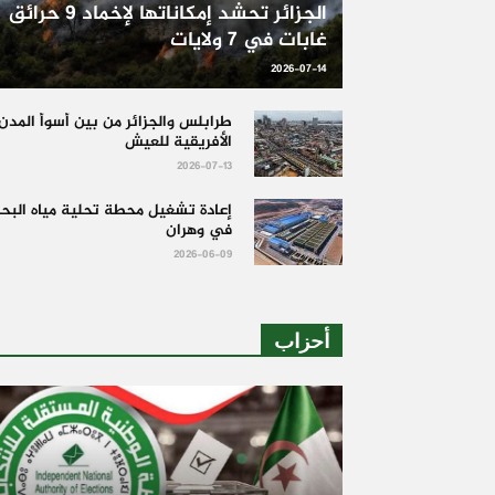
الجزائر تحشد إمكاناتها لإخماد 9 حرائق
غابات في 7 ولايات
2026-07-14
طرابلس والجزائر من بين أسوأ المدن
الأفريقية للعيش
2026-07-13
إعادة تشغيل محطة تحلية مياه البحر
في وهران
2026-06-09
أحزاب