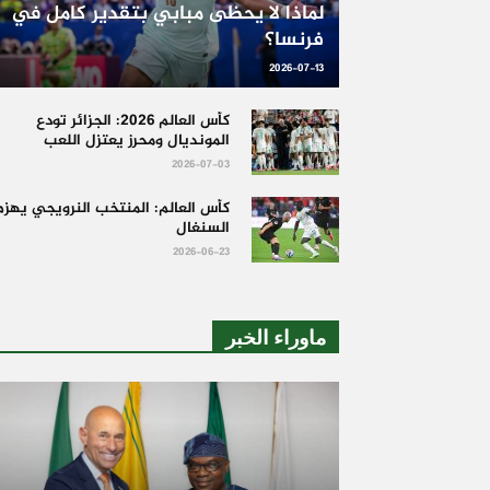
لماذا لا يحظى مبابي بتقدير كامل في
فرنسا؟
2026-07-13
كأس العالم 2026: الجزائر تودع
المونديال ومحرز يعتزل اللعب
2026-07-03
كأس العالم: المنتخب النرويجي يهزم
السنغال
2026-06-23
ماوراء الخبر