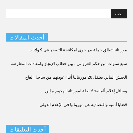
أحدث المقالات
موريتانيا تطلق حملة بذر جوي لمكافحة التصحر في 9 ولايات
سبع سنوات من حكم الغزواني.. بين خطاب الإنجاز وانتقادات المعارضة
الجيش المالي يعتقل 20 موريتانيا أثناء عودتهم من ساحل العاج
وسائل إعلام ألمانية: لا صلة لموريتانيا بهجوم برلين
قضايا أمنية واقتصادية عن موريتانيا في الإعلام الدولي
أحدث التعليقات